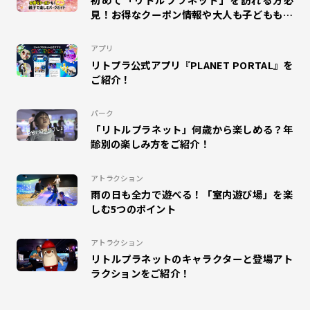
#WONDER AIR ROCKET
#オラゴン
#MAGIC GREETING
見！お得なクーポン情報や大人も子どもも楽
しめるパークガイドをご紹介！
#プラポ
#COSPLAY MAGIC
#CHAIN COOKIES
アプリ
リトプラ公式アプリ『PLANET PORTAL』を
#ドラえもん
#DISCOVERY GARDEN
#SKETCH RACING
ご紹介！
#マゼモン
#DIGITAL SPOGLISH
#サッカー
パーク
「リトルプラネット」何歳から楽しめる？年
#ハロウィン
#インタビュー
#MuchuPlanet
齢別の楽しみ方をご紹介！
#未来学習
#キテミテマツド
#DINO JUMPING
アトラクション
雨の日も全力で遊べる！「室内遊び場」を楽
#パレドラシル
#イベント
#ベイブレードX
しむ5つのポイント
#ららぽーと横浜
#こどもレビュー
#MAZEMON
アトラクション
リトルプラネットのキャラクターと登場アト
#リトルプラネットダイバーシティ東京プラザ
#昆虫
ラクションをご紹介！
#のび太の地球交響楽
#カクレーン
#かくれんぼ