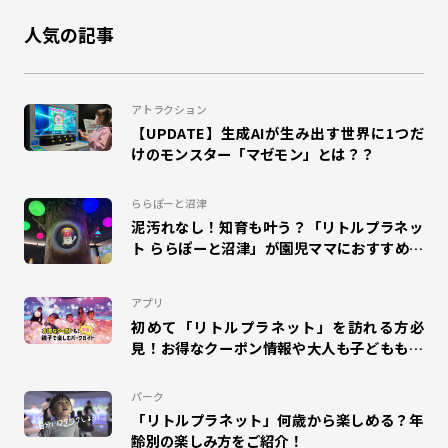
人気の記事
#鬼ごっこ
#大縄跳び
#縄跳び
#和泉
#ドリームランナー
#団体来場
#幼稚園
#小学校
アトラクション
【UPDATE】生成AIが生み出す世界に1つだ
#工作
#自由研究
#夏休み
#エスパル福島
けのモンスター「マゼモン」とは？？
#キャラクター
#室内
#エモリズム
ららぽーと沼津
泥汚れなし！知育も叶う？「リトルプラネッ
#ZENRYOKU STEP!
#札幌苗穂
ト ららぽーと沼津」が園児ママにおすすめな
理由
#タカラトミープラネット
#SUSHI FISHING!
#suzuri
アプリ
#アリオ蘇我
#ららぽーと和泉
#MOLTI郡山
初めて「リトルプラネット」を訪れる方必
見！お得なクーポン情報や大人も子どもも楽
しめるパークガイドをご紹介！
#アリオ北砂
#のび太の絵世界物語
#ゆめタウン久留米
パーク
#mozoワンダーシティ
#ディノフェス
#ポイプラ
「リトルプラネット」何歳から楽しめる？年
齢別の楽しみ方をご紹介！