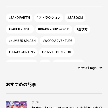
#SAND PARTY!
#アトラクション
#ZABOOM
#PAPER RIKISHI
#DRAW YOUR WORLD
#遊び方
#NUMBER SPLASH
#WORD ADVENTURE
#SPRAY PAINTING
#PUZZLE DUNGEON
#PLANET PORTAL
#0歳
#リトルプラネット
View All Tags
#シャリング
#お絵かき
#ぬりえ
#1歳
おすすめの記事
#DISCOVERY LEAF
#モグー
#SHADOW WORLD
#乳幼児
#ワークショップ
#リトプラ
#アプリ
アプリ
初めて「リトルプラネット」を訪れる方必