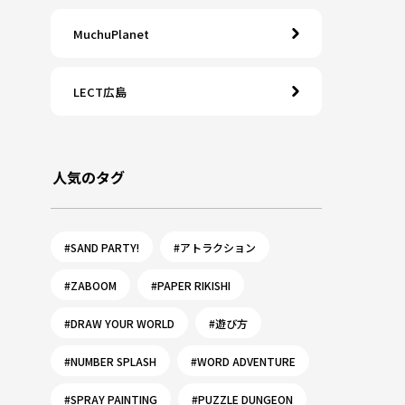
MuchuPlanet
LECT広島
人気のタグ
#SAND PARTY!
#アトラクション
#ZABOOM
#PAPER RIKISHI
#DRAW YOUR WORLD
#遊び方
#NUMBER SPLASH
#WORD ADVENTURE
#SPRAY PAINTING
#PUZZLE DUNGEON