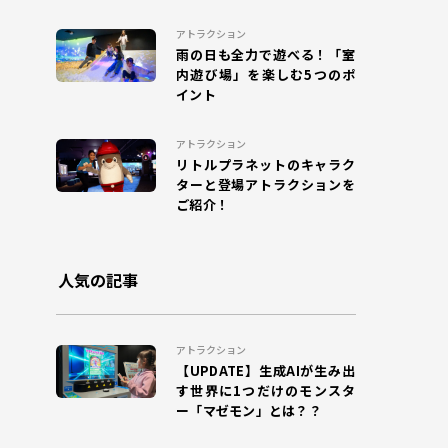
#SKETCH RACING
#マゼモン
アトラクション
#DIGITAL SPOGLISH
#サッカー
雨の日も全力で遊べる！「室
内遊び場」を楽しむ5つのポ
#ハロウィン
#インタビュー
イント
#MuchuPlanet
#未来学習
アトラクション
リトルプラネットのキャラク
#キテミテマツド
#DINO JUMPING
ターと登場アトラクションを
ご紹介！
#パレドラシル
#イベント
#ベイブレードX
#ららぽーと横浜
人気の記事
#こどもレビュー
#MAZEMON
#リトルプラネットダイバーシティ東京プラザ
アトラクション
【UPDATE】生成AIが生み出
#昆虫
#のび太の地球交響楽
す世界に1つだけのモンスタ
ー「マゼモン」とは？？
#カクレーン
#かくれんぼ
#鬼ごっこ