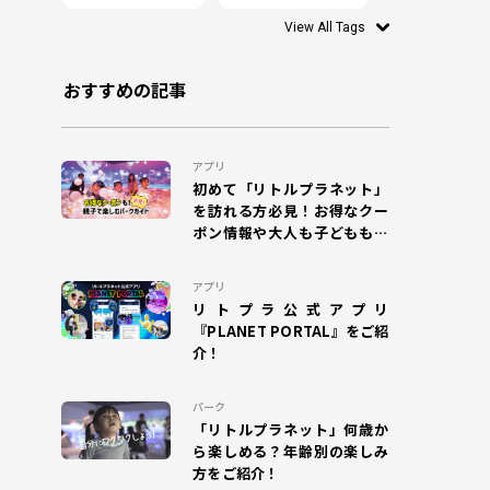
View All Tags
#PLANET PORTAL
#0歳
#リトルプラネット
#シャリング
おすすめの記事
#お絵かき
#ぬりえ
#1歳
アプリ
#DISCOVERY LEAF
#モグー
初めて「リトルプラネット」
を訪れる方必見！お得なクー
#SHADOW WORLD
#乳幼児
ポン情報や大人も子どもも楽
しめるパークガイドをご紹
#ワークショップ
#リトプラ
#アプリ
介！
アプリ
リトプラ公式アプリ
#WONDER AIR ROCKET
#オラゴン
『PLANET PORTAL』をご紹
介！
#MAGIC GREETING
#プラポ
#COSPLAY MAGIC
#CHAIN COOKIES
パーク
「リトルプラネット」何歳か
ら楽しめる？年齢別の楽しみ
#ドラえもん
#DISCOVERY GARDEN
方をご紹介！