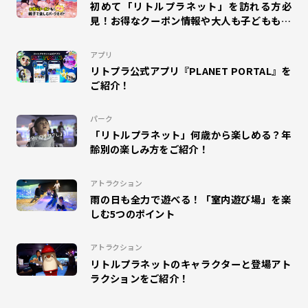
初めて「リトルプラネット」を訪れる方必
#WONDER AIR ROCKET
#オラゴン
#MAGIC GREETING
見！お得なクーポン情報や大人も子どもも楽
しめるパークガイドをご紹介！
#プラポ
#COSPLAY MAGIC
#CHAIN COOKIES
アプリ
リトプラ公式アプリ『PLANET PORTAL』を
#ドラえもん
#DISCOVERY GARDEN
#SKETCH RACING
ご紹介！
#マゼモン
#DIGITAL SPOGLISH
#サッカー
パーク
「リトルプラネット」何歳から楽しめる？年
#ハロウィン
#インタビュー
#MuchuPlanet
齢別の楽しみ方をご紹介！
#未来学習
#キテミテマツド
#DINO JUMPING
アトラクション
雨の日も全力で遊べる！「室内遊び場」を楽
#パレドラシル
#イベント
#ベイブレードX
しむ5つのポイント
#ららぽーと横浜
#こどもレビュー
#MAZEMON
アトラクション
リトルプラネットのキャラクターと登場アト
#リトルプラネットダイバーシティ東京プラザ
#昆虫
ラクションをご紹介！
#のび太の地球交響楽
#カクレーン
#かくれんぼ