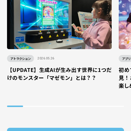
アトラクション
アプリ
2026.05.26
【UPDATE】生成AIが生み出す世界に1つだ
初め
けのモンスター「マゼモン」とは？？
見！
楽し