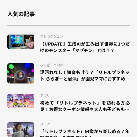
人気の記事
#鬼ごっこ
#大縄跳び
#縄跳び
#和泉
#ドリームランナー
#団体来場
#幼稚園
#小学校
アトラクション
【UPDATE】生成AIが生み出す世界に1つだ
#工作
#自由研究
#夏休み
#エスパル福島
けのモンスター「マゼモン」とは？？
#キャラクター
#室内
#エモリズム
ららぽーと沼津
泥汚れなし！知育も叶う？「リトルプラネッ
#ZENRYOKU STEP!
#札幌苗穂
ト ららぽーと沼津」が園児ママにおすすめな
理由
#タカラトミープラネット
#SUSHI FISHING!
#suzuri
アプリ
#アリオ蘇我
#ららぽーと和泉
#MOLTI郡山
初めて「リトルプラネット」を訪れる方必
見！お得なクーポン情報や大人も子どもも楽
しめるパークガイドをご紹介！
#アリオ北砂
#のび太の絵世界物語
#ゆめタウン久留米
パーク
#mozoワンダーシティ
#ディノフェス
#ポイプラ
「リトルプラネット」何歳から楽しめる？年