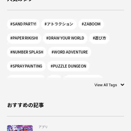
#SAND PARTY!
#アトラクション
#ZABOOM
#PAPER RIKISHI
#DRAW YOUR WORLD
#遊び方
#NUMBER SPLASH
#WORD ADVENTURE
#SPRAY PAINTING
#PUZZLE DUNGEON
#PLANET PORTAL
#0歳
#リトルプラネット
View All Tags
#シャリング
#お絵かき
#ぬりえ
#1歳
おすすめの記事
#DISCOVERY LEAF
#モグー
#SHADOW WORLD
#乳幼児
#ワークショップ
#リトプラ
#アプリ
アプリ