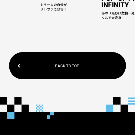
INFINITY
て、
もう一人の自分が
リトプラに登場！
あの「黒ひげ危機一発
タルで大変身！
BACK TO TOP