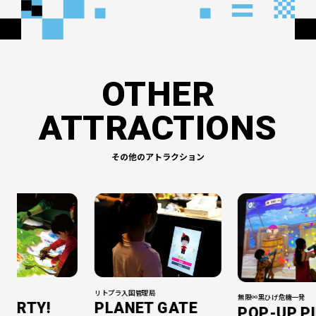
OTHER
ATTRACTIONS
その他のアトラクション
リトプラ入国管理局
無限∞黒ひげ危機一発
PARTY!
PLANET GATE
POP-UP P