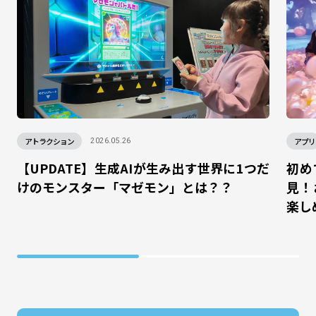
アトラクション
アプリ
2026.05.26
【UPDATE】生成AIが生み出す世界に1つだ
初め
けのモンスター「マゼモン」とは？？
見！
楽し