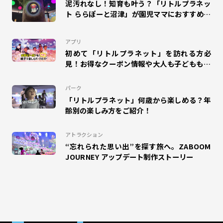
泥汚れなし！知育も叶う？「リトルプラネッ
#ZENRYOKU STEP!
#札幌苗穂
ト ららぽーと沼津」が園児ママにおすすめな
理由
#タカラトミープラネット
#SUSHI FISHING!
#suzuri
アプリ
#アリオ蘇我
#ららぽーと和泉
#MOLTI郡山
初めて「リトルプラネット」を訪れる方必
見！お得なクーポン情報や大人も子どもも楽
しめるパークガイドをご紹介！
#アリオ北砂
#のび太の絵世界物語
#ゆめタウン久留米
パーク
#mozoワンダーシティ
#ディノフェス
#ポイプラ
「リトルプラネット」何歳から楽しめる？年
齢別の楽しみ方をご紹介！
#クリスマス
アトラクション
“忘れられた思い出”を探す旅へ。ZABOOM
JOURNEY アップデート制作ストーリー