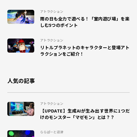
#未来学習
#キテミテマツド
#DINO JUMPING
アトラクション
雨の日も全力で遊べる！「室内遊び場」を楽
#パレドラシル
#イベント
#ベイブレードX
しむ5つのポイント
#ららぽーと横浜
#こどもレビュー
#MAZEMON
アトラクション
リトルプラネットのキャラクターと登場アト
#リトルプラネットダイバーシティ東京プラザ
#昆虫
ラクションをご紹介！
#のび太の地球交響楽
#カクレーン
#かくれんぼ
人気の記事
#鬼ごっこ
#大縄跳び
#縄跳び
#和泉
#ドリームランナー
#団体来場
#幼稚園
#小学校
アトラクション
【UPDATE】生成AIが生み出す世界に1つだ
#工作
#自由研究
#夏休み
#エスパル福島
けのモンスター「マゼモン」とは？？
#キャラクター
#室内
#エモリズム
ららぽーと沼津