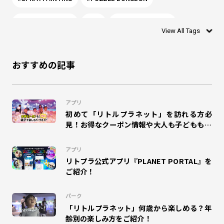
#PLANET PORTAL
#0歳
#リトルプラネット
View All Tags
#シャリング
#お絵かき
#ぬりえ
#1歳
おすすめの記事
#DISCOVERY LEAF
#モグー
#SHADOW WORLD
#乳幼児
#ワークショップ
#リトプラ
#アプリ
アプリ
初めて「リトルプラネット」を訪れる方必
#WONDER AIR ROCKET
#オラゴン
#MAGIC GREETING
見！お得なクーポン情報や大人も子どもも楽
しめるパークガイドをご紹介！
#プラポ
#COSPLAY MAGIC
#CHAIN COOKIES
アプリ
リトプラ公式アプリ『PLANET PORTAL』を
#ドラえもん
#DISCOVERY GARDEN
#SKETCH RACING
ご紹介！
#マゼモン
#DIGITAL SPOGLISH
#サッカー
パーク
「リトルプラネット」何歳から楽しめる？年
#ハロウィン
#インタビュー
#MuchuPlanet
齢別の楽しみ方をご紹介！