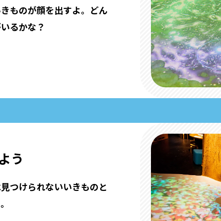
いきものが顔を出すよ。
どん
がいるかな？
よう
は見つけられない
いきものと
も。