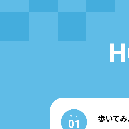
H
歩いてみ
STEP
01