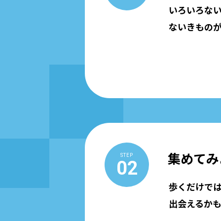
いろいろな
ないきもの
集めてみ
STEP
02
歩くだけで
出会えるか