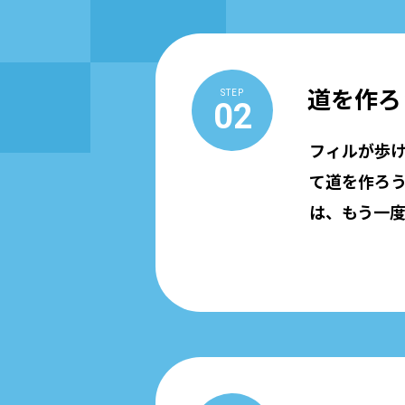
道を作ろ
STEP
02
フィルが歩
て道を作ろ
は、もう一