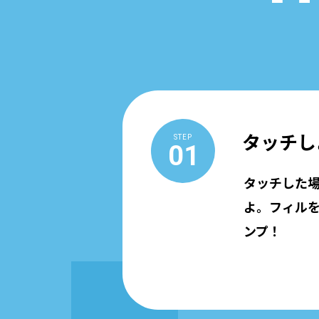
タッチし
STEP
01
タッチした
よ。
フィル
ンプ！