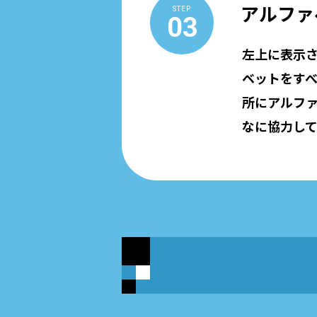
アルファ
STEP
03
左上に表示
ベットをす
所にアルフ
なに協力し