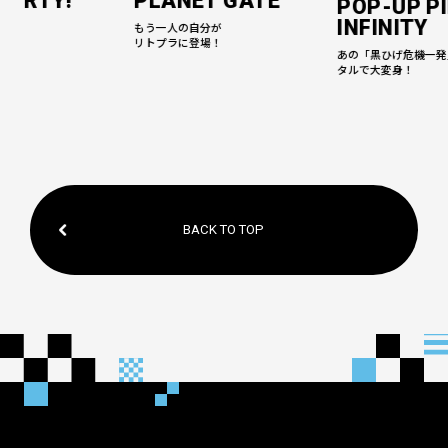
PARTY!
PLANET GATE
POP-UP P
INFINITY
て、
もう一人の自分が
リトプラに登場！
あの「黒ひげ危機一発
タルで大変身！
BACK TO TOP