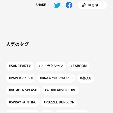
SHARE
:
URLをコピー
人気のタグ
#SAND PARTY!
#アトラクション
#ZABOOM
#PAPER RIKISHI
#DRAW YOUR WORLD
#遊び方
#NUMBER SPLASH
#WORD ADVENTURE
#SPRAY PAINTING
#PUZZLE DUNGEON