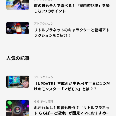
雨の日も全力で遊べる！「室内遊び場」を楽
#パレドラシル
#イベント
#ベイブレードX
しむ5つのポイント
#ららぽーと横浜
#こどもレビュー
#MAZEMON
アトラクション
リトルプラネットのキャラクターと登場アト
#リトルプラネットダイバーシティ東京プラザ
#昆虫
ラクションをご紹介！
#のび太の地球交響楽
#カクレーン
#かくれんぼ
人気の記事
#鬼ごっこ
#大縄跳び
#縄跳び
#和泉
#ドリームランナー
#団体来場
#幼稚園
#小学校
アトラクション
【UPDATE】生成AIが生み出す世界に1つだ
#工作
#自由研究
#夏休み
#エスパル福島
けのモンスター「マゼモン」とは？？
#キャラクター
#室内
#エモリズム
ららぽーと沼津
泥汚れなし！知育も叶う？「リトルプラネッ
#ZENRYOKU STEP!
#札幌苗穂
ト ららぽーと沼津」が園児ママにおすすめな