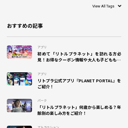
#PLANET PORTAL
#0歳
#リトルプラネット
View All Tags
#シャリング
#お絵かき
#ぬりえ
#1歳
おすすめの記事
#DISCOVERY LEAF
#モグー
#SHADOW WORLD
#乳幼児
#ワークショップ
#リトプラ
#アプリ
アプリ
初めて「リトルプラネット」を訪れる方必
#WONDER AIR ROCKET
#オラゴン
#MAGIC GREETING
見！お得なクーポン情報や大人も子どもも楽
しめるパークガイドをご紹介！
#プラポ
#COSPLAY MAGIC
#CHAIN COOKIES
アプリ
リトプラ公式アプリ『PLANET PORTAL』を
#ドラえもん
#DISCOVERY GARDEN
#SKETCH RACING
ご紹介！
#マゼモン
#DIGITAL SPOGLISH
#サッカー
パーク
「リトルプラネット」何歳から楽しめる？年
#ハロウィン
#インタビュー
#MuchuPlanet
齢別の楽しみ方をご紹介！
#未来学習
#キテミテマツド
#DINO JUMPING
アトラクション