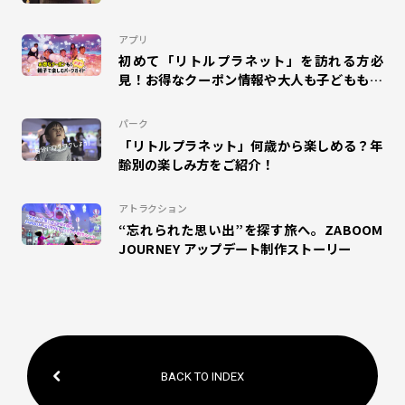
理由
#タカラトミープラネット
#SUSHI FISHING!
#suzuri
アプリ
#アリオ蘇我
#ららぽーと和泉
#MOLTI郡山
初めて「リトルプラネット」を訪れる方必
見！お得なクーポン情報や大人も子どもも楽
しめるパークガイドをご紹介！
#アリオ北砂
#のび太の絵世界物語
#ゆめタウン久留米
パーク
#mozoワンダーシティ
#ディノフェス
#ポイプラ
「リトルプラネット」何歳から楽しめる？年
齢別の楽しみ方をご紹介！
#クリスマス
アトラクション
“忘れられた思い出”を探す旅へ。ZABOOM
JOURNEY アップデート制作ストーリー
BACK TO INDEX