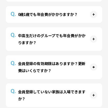
けます。
A
アプリ
でも会員登録が可能です。
公式LINE
から会員登録をお願いいたします。
Q.
0歳1歳でも年会費がかかりますか？
LINEアプリがない場合は、
公式サイト
または
公式
アプリ
でも会員登録が可能です。
A
1歳以下のお子さまのみの場合は、年会費として
Q.
中高生だけのグループでも年会費がかか
300円いただきます。「シャリング」はお渡しし
りますか？
ていません。「シャリング」は300円で購入可能
です。
A
年会費は不要ですが会員登録は必要です。「シャ
Q.
会員登録の有効期限はありますか？更新
リング」はお渡ししていません。「シャリング」
費はいくらですか？
は300円で購入可能です。
A
有効期限は年会費支払いから1年間です。期限切
Q.
会員登録していない家族は入場できます
れの場合は更新費300円をいただきます。
か？