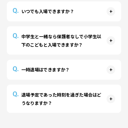
A
18歳以上のおとなの方のみでのご入場はご遠慮い
Q.
いつでも入場できますか？
ただいております。
A
営業時間内であればいつでも入場が可能です。但
Q.
中学生と一緒なら保護者なしで小学生以
しパーク内が混雑した場合、一時的に入場制限を
下のこどもと入場できますか？
かけさせていただきます。
A
当パークでは18歳以上の方を「おとな（保護
Q.
一時退場はできますか？
者）」とさせていただいております。中学生と小
学生の組み合わせでのご入場はできません。安全
A
上の理由から、小学生以下のお子様が含まれる場
退場時刻の変更（時間経過を止めること）はでき
Q.
退場予定であった時刻を過ぎた場合はど
合は保護者の方も一緒にご入場いただきます。
ませんが、受付カウンターまで入場チケットをお
うなりますか？
持ちいただければ一時退場をしていただくことが
可能です。フリーパスをお持ちのお客様は入場チ
A
ケットをご提示いただければ何度でも入退場が可
退場予定時刻を過ぎた場合、その時間から自動で
能です。（中学生未満のお子様のみがパーク内に