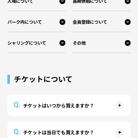
入場について
長期休暇について
パーク内について
会員登録について
シャリングについて
その他
チケットについて
Q.
チケットはいつから買えますか？
A
公式サイト
または
公式アプリ
より、事前チケット
Q.
チケットは当日でも買えますか？
の予約購入が可能です。ご利用予定日の前月1日