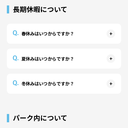
延長料金が発生いたします。延長のお声がけは行
長期休暇について
残ることや、入場料のお支払いなしに入場者様が
っておりませんのでお時間の管理はお客様ご自身
入れ替わることはできません）
でお願いいたします。
Q.
春休みはいつからですか？
A
春季休暇中（2026年3月16日～4月6日）の営業は
Q.
夏休みはいつからですか？
土日、祝祭日と同様の扱いといたします。
※2026年度は決定次第お知らせします。
A
夏季休暇中（2026年7月18日～8月31日）の営業
Q.
冬休みはいつからですか？
は土日、祝祭日と同様の扱いといたします。
A
冬季休暇中（2025年12月19日～2026年1月6日）
の営業は土日、祝祭日と同様の扱いといたしま
パーク内について
す。
※イオンモール札幌苗穂の冬季休暇は2025年12