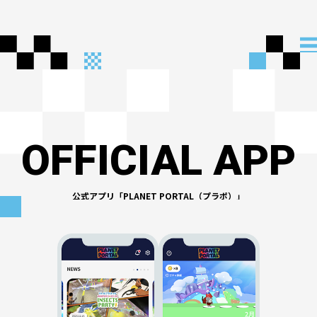
・しばらく時間をおき、端末を再起動する。
・ブラウザのキャッシュ（閲覧履歴）を削除す
る。
・ブラウザを変更する。
これらを試しても解消されない場合はこちらの臨
時お問い合わせフォームをご利用ください。
【一般のお客様：
こちら
】
OFFICIAL APP
【法人のお客様：
こちら
】
公式アプリ「PLANET PORTAL（プラポ）」
通常よりもご回答にお時間を要する場合がござい
ますが、あらかじめご了承ください。