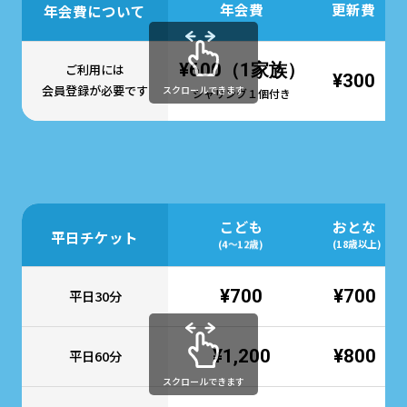
年会費
更新費
年会費について
¥600（1家族）
ご利用には
¥300
会員登録が必要です
スクロールできます
シャリング１個付き
こども
おとな
平日チケット
(4～12歳)
(18歳以上)
¥700
¥700
平日30分
¥1,200
¥800
平日60分
スクロールできます