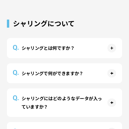
A
入場時にスクリーンショットをした会員証（二次
元コード）をお見せしていただくか、印刷してお
シャリングについて
持ちください。オンライン会員登録をされている
場合は「ファミリーアカウント連携」が可能で
す。会員カードをお持ちの場合は、会員カードを
Q.
お持ちください。会員証の提示がない場合は、年
シャリングとは何ですか？
会費のお支払いが必要となります。
A
シャリングとは、NFC（無線通信）搭載の、こど
Q.
シャリングで何ができますか？
もの探求心や創造力を刺激する腕につけるリング
です。詳しくは
こちら
A
パーク内でアトラクションを体験するとリプラ
Q.
シャリングにはどのようなデータが入っ
（リトルプラネット内の通貨）がもらえます。リ
ていますか？
プラをためてルーレットに挑戦すると景品がもら
えます。会員登録情報と連携すると遊んだデータ
A
をスマートフォンで見ることができます。
シャリング上にはIDデータだけが格納されていま