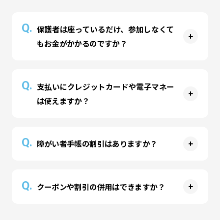
いただきます。
Q.
保護者は座っているだけ、参加しなくて
もお金がかかるのですか？
A
入場料として料金をいただいております。パーク
Q.
支払いにクレジットカードや電子マネー
内のアトラクションはお子様だけでなく、おとな
は使えますか？
の方も遊ぶことが可能ですので、ぜひお楽しみく
ださいませ。
A
ご利用いただけます。ご利用可能なお支払い方法
Q.
障がい者手帳の割引はありますか？
はパークにより異なります。詳細は各パークにお
問い合わせください。
A
お子様が手帳（療育手帳・身体障害者手帳・精神
Q.
クーポンや割引の併用はできますか？
障害者保健福祉手帳）をお持ちの場合は、入場時
にご提示（コピーでも可）いただくことでそのお
A
子様1名と介助者1名までの「時間制コース」の入
クーポン・割引・各種サービスの併用はできませ