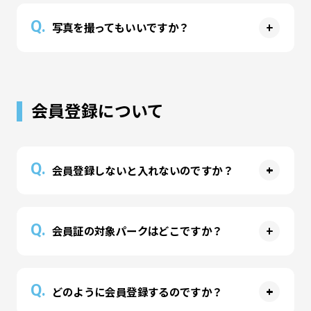
A
飲料の自動販売機がございますのでご利用くださ
Q.
写真を撮ってもいいですか？
い。蓋付きのものでしたらパーク内にお持込いた
だけます。パーク内では座ってお召し上がりいた
A
だきますようお願いいたします。
他のお客様にご配慮いただければ、写真や動画な
どの制限はございません。どんどん撮ってたくさ
会員登録について
んの想い出を作ってください。 #リトプラ でSNS
の投稿をお待ちしております。
Q.
会員登録しないと入れないのですか？
A
入場には1家族さまごとに会員登録（年会費600
Q.
会員証の対象パークはどこですか？
円、翌年以降300円）が必要です。アトラクショ
ンをより楽しめる「シャリング」を1個お渡しし
A
ています。入場時に会員証をご提示ください。
会員証は全ての常設リトルプラネット、Muchu
Q.
どのように会員登録するのですか？
公式LINE
から会員登録をお願いいたします。
Planet、タカラトミープラネットでご利用いただ
LINEアプリがない場合は、
公式サイト
または
公式