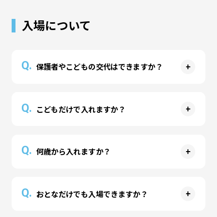
場料金が半額になります。
ん。
入場について
・延長料金、フリーパス、その他パスは割引対象
お子様のお誕生日クーポンのみ複数利用が可能で
外
す。
・受給者証、保護者の方の障がい者手帳は割引対
Q.
象外
保護者やこどもの交代はできますか？
・半額に加えてその他のクーポン等併用は不可
A
入場された方との交代はご遠慮いただいておりま
Q.
こどもだけで入れますか？
す。お一人ずつチケットをお買い求めください。
A
中学生以上でしたらお子様のみでもご入場いただ
Q.
何歳から入れますか？
けますが、安全管理上、小学生までは保護者の方
（18歳以上）と一緒の入場となります。
A
アトラクションは3歳以上を推奨していますが、
Q.
おとなだけでも入場できますか？
年齢に関係なくご入場、アトラクションの体験は
可能です。