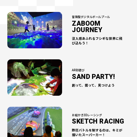
冒険型デジタルボールプール
ZABOOM
JOURNEY
没入感あふれるフシギな世界に
飛
び込もう！
AR砂遊び
SAND PARTY!
創って、掘って、
見つけよう
お絵かき3Dレーシング
SKETCH RACING
熱狂バトルを制するのは、
キミが
描いたスーパーカー！