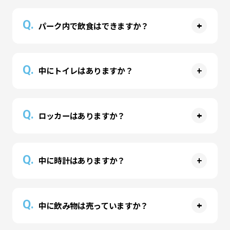
月19日～2026年1月16日です。
Q.
※2026年度は決定次第お知らせします。
パーク内で飲食はできますか？
A
お飲み物のみパーク内でお召し上がりいただけま
Q.
中にトイレはありますか？
す。紙コップやタンブラーなど、横にするとこぼ
れてしまうものはご遠慮いただいております。食
A
べ物のお持込はご遠慮ください。
パーク内にお手洗いはございません。精算時に入
Q.
ロッカーはありますか？
場時刻がカウントされますので、先にお済ませの
上でのご利用がおすすめです。一時退場も可能で
A
すので、その際はお申し付けください。
パーク内にロッカーはありますが、台数に限りが
Q.
中に時計はありますか？
ございます。ボールプール内の貴重品の落とし物
が非常に多くなっております。ぜひご利用くださ
A
い。
パーク内に時計はございますが、退場希望時刻に
Q.
中に飲み物は売っていますか？
対するお声掛け等は行っておりませんので、ご自
身で管理をお願いいたします。