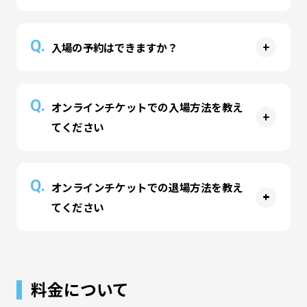
より販売開始しております。
A
当日は、
公式サイト
または
公式アプリ
のほかパー
Q.
入場の予約はできますか？
ク受付カウンターにて営業開始時間より販売して
おります。（※開館前の整理券配布は行っており
A
ません）
公式サイト
または
公式アプリ
より日付指定チケッ
Q.
オンラインチケットでの入場方法を教え
店頭販売枚数は事前チケットの販売状況に応じて
トの事前購入が可能です。入場時間の指定・予約
てください
変動する場合がございますので、ご了承くださ
はございません。店頭にて入場手続きを済ませま
い。
すとコースの時間がスタートいたします。
なお、フリーパスは混雑状況により一時的に販売
A
オンラインチケットの二次元コードを店頭のタブ
Q.
を休止する場合がございます。
オンラインチケットでの退場方法を教え
レット受付の画面にかざすと入場できます。
てください
A
オンラインチケットの二次元コードを退場口のタ
ブレット受付の画面にかざすと退場できます。
料金について
時間制コースで延長料金が発生している場合、ご
登録のクレジットカードまたは受付にてお支払い