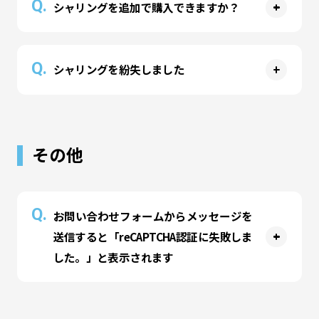
Q.
シャリングを追加で購入できますか？
す。個人情報などは記録されておりません。
A
1個300円でご購入いただけます。
Q.
シャリングを紛失しました
A
1個300円で再度ご購入いただけます。
その他
Q.
お問い合わせフォームからメッセージを
送信すると「reCAPTCHA認証に失敗しま
した。」と表示されます
A
以下の操作で改善される可能性があります。