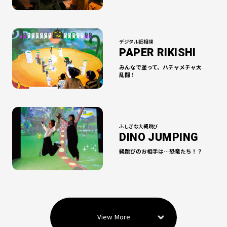
デジタル紙相撲
PAPER RIKISHI
みんなで塗って、
ハチャメチャ大
乱闘！
ふしぎな大縄跳び
DINO JUMPING
縄跳びのお相手は…
恐竜たち！？
View More