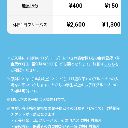
¥400
¥150
延長15分
¥2,600
¥1,300
休日1日フリーパス
※ご入場には1家族（1グループ）につき代表者様1名の会員登録（年
会費600円、翌年以降300円）が必要となります。詳細は
こちら
を
ご確認ください。
※原則おとな（18歳以上）とこども（17歳以下）のグループでの入
場をお願いいたします。ただし中学生以上のお子様グループでの
入場は可能です。
※1歳以下のお子様は入場無料です。
※障がい者手帳をお持ちのお子様とその介助者（1名まで）は時間制
チケットが半額となります。
・延長料金、1日フリーパス、その他パスは割引対象外
・受給者証、保護者の方の障がい者手帳は割引対象外