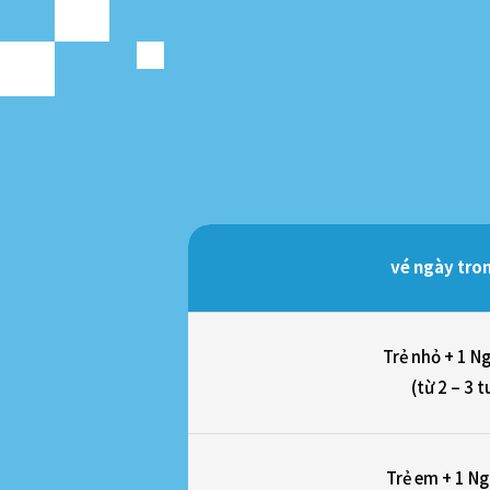
vé ngày tro
Trẻ nhỏ + 1 Ng
(từ 2 – 3 t
Trẻ em + 1 Ng