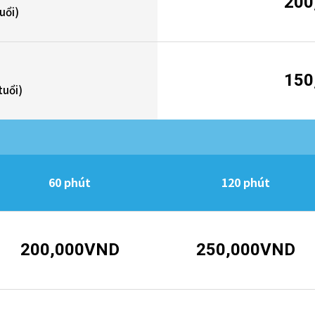
200
tuổi)
150
tuổi)
60 phút
120 phút
200,000VND
250,000VND