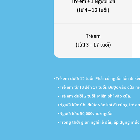
Trẻ em + 1 Người lớn
(từ 4 – 12 tuổi)
Trẻ em
(từ 13 – 17 tuổi)
•Trẻ em dưới 12 tuổi: Phải có người lớn đi k
•Trẻ em từ 13 đến 17 tuổi: Được vào cửa 
•Trẻ em dưới 2 tuổi: Miễn phí vào cửa.
•Người lớn: Chỉ được vào khi đi cùng trẻ 
•Người lớn: 50,000vnd/người
•Trong thời gian nghỉ lễ dài, áp dụng mức