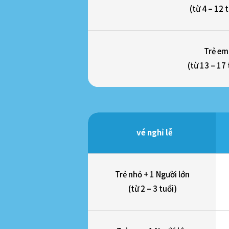
(từ 4 – 12 
Trẻ em
(từ 13 – 17 
vé nghỉ lễ
Trẻ nhỏ + 1 Người lớn
(từ 2 – 3 tuổi)