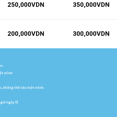
250,000VDN
350,000VDN
200,000VDN
300,000VDN
èm.
một mình
em, không thể vào một mình.
 giá ngày lễ