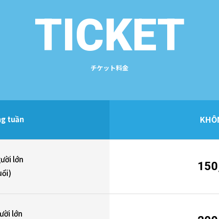
TICKET
チケット料金
KHÔN
ng tuần
ười lớn
150
uổi)
ười lớn