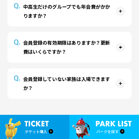
Q.
中高生だけのグループでも年会費がかか
300円いただきます。「シャリング」はお渡しし
りますか？
ていません。「シャリング」は300円で購入可能
です。
A
年会費は不要ですが会員登録は必要です。「シャ
Q.
会員登録の有効期限はありますか？更新
リング」はお渡ししていません。「シャリング」
費はいくらですか？
は300円で購入可能です。
A
有効期限は年会費支払いから1年間です。期限切
Q.
会員登録していない家族は入場できます
れの場合は更新費300円をいただきます。
か？
A
入場時にスクリーンショットをした会員証（二次
元コード）をお見せしていただくか、印刷してお
シャリングについて
持ちください。オンライン会員登録をされている
チケット購入
パークを探す
場合は「ファミリーアカウント連携」が可能で