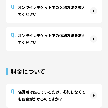
A
公式サイト
または
公式アプリ
より日付指定チケッ
Q.
オンラインチケットでの入場方法を教え
店頭販売枚数は事前チケットの販売状況に応じて
トの事前購入が可能です。入場時間の指定・予約
てください
変動する場合がございますので、ご了承くださ
はございません。店頭にて入場手続きを済ませま
い。
すとコースの時間がスタートいたします。
なお、フリーパスは混雑状況により一時的に販売
A
オンラインチケットの二次元コードを店頭のタブ
Q.
を休止する場合がございます。
オンラインチケットでの退場方法を教え
レット受付の画面にかざすと入場できます。
てください
A
オンラインチケットの二次元コードを退場口のタ
ブレット受付の画面にかざすと退場できます。
料金について
時間制コースで延長料金が発生している場合、ご
登録のクレジットカードまたは受付にてお支払い
いただきます。
Q.
保護者は座っているだけ、参加しなくて
もお金がかかるのですか？