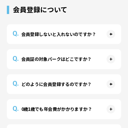
どの制限はございません。どんどん撮ってたくさ
会員登録について
んの想い出を作ってください。 #リトプラ でSNS
の投稿をお待ちしております。
Q.
会員登録しないと入れないのですか？
A
入場には1家族さまごとに会員登録（年会費600
Q.
会員証の対象パークはどこですか？
円、翌年以降300円）が必要です。アトラクショ
ンをより楽しめる「シャリング」を1個お渡しし
A
ています。入場時に会員証をご提示ください。
会員証は全ての常設リトルプラネット、Muchu
Q.
どのように会員登録するのですか？
公式LINE
から会員登録をお願いいたします。
Planet、タカラトミープラネットでご利用いただ
LINEアプリがない場合は、
公式サイト
または
公式
けます。
A
アプリ
でも会員登録が可能です。
公式LINE
から会員登録をお願いいたします。
Q.
0歳1歳でも年会費がかかりますか？
LINEアプリがない場合は、
公式サイト
または
公式
アプリ
でも会員登録が可能です。
A
1歳以下のお子さまのみの場合は、年会費として