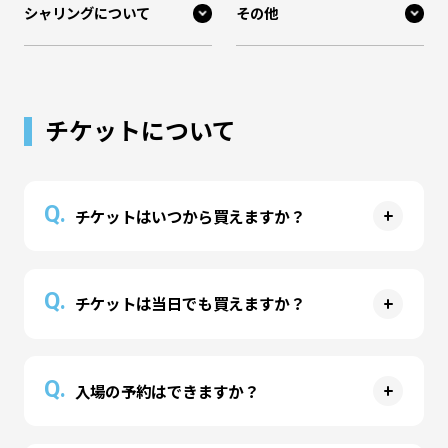
シャリングについて
その他
チケットについて
Q.
チケットはいつから買えますか？
A
公式サイト
または
公式アプリ
より、事前チケット
Q.
チケットは当日でも買えますか？
の予約購入が可能です。ご利用予定日の前月1日
より販売開始しております。
A
当日は、
公式サイト
または
公式アプリ
のほかパー
Q.
入場の予約はできますか？
ク受付カウンターにて営業開始時間より販売して
おります。（※開館前の整理券配布は行っており
ません）