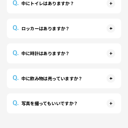
Q.
中にトイレはありますか？
す。紙コップやタンブラーなど、横にするとこぼ
れてしまうものはご遠慮いただいております。食
A
べ物のお持込はご遠慮ください。
パーク内にお手洗いはございません。精算時に入
Q.
ロッカーはありますか？
場時刻がカウントされますので、先にお済ませの
上でのご利用がおすすめです。一時退場も可能で
A
すので、その際はお申し付けください。
パーク内にロッカーはありますが、台数に限りが
Q.
中に時計はありますか？
ございます。ボールプール内の貴重品の落とし物
が非常に多くなっております。ぜひご利用くださ
A
い。
パーク内に時計はございますが、退場希望時刻に
Q.
中に飲み物は売っていますか？
対するお声掛け等は行っておりませんので、ご自
身で管理をお願いいたします。
A
飲料の自動販売機がございますのでご利用くださ
Q.
写真を撮ってもいいですか？
い。蓋付きのものでしたらパーク内にお持込いた
だけます。パーク内では座ってお召し上がりいた
A
だきますようお願いいたします。
他のお客様にご配慮いただければ、写真や動画な