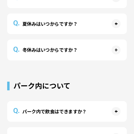
A
春季休暇中（2026年3月16日～4月6日）の営業は
Q.
夏休みはいつからですか？
土日、祝祭日と同様の扱いといたします。
※2026年度は決定次第お知らせします。
A
夏季休暇中（2026年7月18日～8月31日）の営業
Q.
冬休みはいつからですか？
は土日、祝祭日と同様の扱いといたします。
A
冬季休暇中（2025年12月19日～2026年1月6日）
の営業は土日、祝祭日と同様の扱いといたしま
パーク内について
す。
※イオンモール札幌苗穂の冬季休暇は2025年12
月19日～2026年1月16日です。
Q.
※2026年度は決定次第お知らせします。
パーク内で飲食はできますか？
A
お飲み物のみパーク内でお召し上がりいただけま