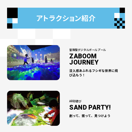
アトラクション紹介
冒険型デジタルボールプール
ZABOOM
JOURNEY
没入感あふれるフシギな世界に
飛
び込もう！
AR砂遊び
SAND PARTY!
創って、掘って、
見つけよう