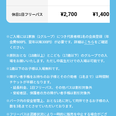
¥2,700
¥1,400
休日1日フリーパス
※ご入場には1家族（1グループ）につき代表者様1名の会員登録（年
会費600円、翌年以降300円）が必要です。詳細は
こちら
をご確認
ください。
※原則おとな（18歳以上）とこども（17歳以下）のグループでの入
場をお願いいたします。ただし中高生だけでの入場は可能です。
※1歳以下のお子様は入場無料です。
※障がい者手帳をお持ちのお子様とその介助者（1名まで）は時間制
チケットが半額となります。
・延長料金、1日フリーパス、その他パスは割引対象外
・受給者証、保護者の方の障がい者手帳は割引対象外
※パーク内の安全管理上、おとな1名に対して同伴できるお子様の人
数を3名までとさせていただいております。
※フリーパスは混雑状況により一時的に販売を中止する場合がござ