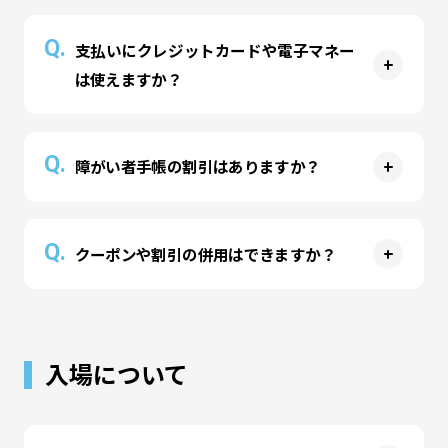
A
入場料として料金をいただいております。パーク
Q.
支払いにクレジットカードや電子マネー
内のアトラクションはお子様だけでなく、おとな
は使えますか？
の方も遊ぶことが可能ですので、ぜひお楽しみく
ださいませ。
A
ご利用いただけます。ご利用可能なお支払い方法
Q.
障がい者手帳の割引はありますか？
はパークにより異なります。詳細は各パークにお
問い合わせください。
A
お子様が手帳（療育手帳・身体障害者手帳・精神
Q.
クーポンや割引の併用はできますか？
障害者保健福祉手帳）をお持ちの場合は、入場時
にご提示（コピーでも可）いただくことでそのお
A
子様1名と介助者1名までの「時間制コース」の入
クーポン・割引・各種サービスの併用はできませ
場料金が半額になります。
ん。
入場について
・延長料金、フリーパス、その他パスは割引対象
お子様のお誕生日クーポンのみ複数利用が可能で
外
す。
・受給者証、保護者の方の障がい者手帳は割引対