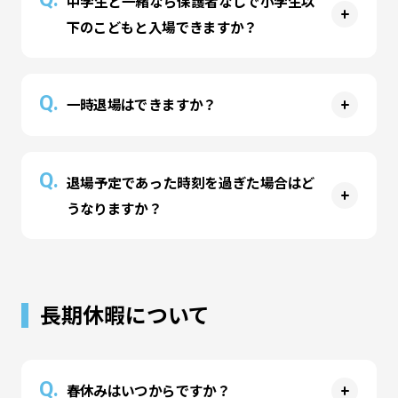
中学生と一緒なら保護者なしで小学生以
しパーク内が混雑した場合、一時的に入場制限を
下のこどもと入場できますか？
かけさせていただきます。
A
当パークでは18歳以上の方を「おとな（保護
Q.
一時退場はできますか？
者）」とさせていただいております。中学生と小
学生の組み合わせでのご入場はできません。安全
A
上の理由から、小学生以下のお子様が含まれる場
退場時刻の変更（時間経過を止めること）はでき
Q.
退場予定であった時刻を過ぎた場合はど
合は保護者の方も一緒にご入場いただきます。
ませんが、受付カウンターまで入場チケットをお
うなりますか？
持ちいただければ一時退場をしていただくことが
可能です。フリーパスをお持ちのお客様は入場チ
A
ケットをご提示いただければ何度でも入退場が可
退場予定時刻を過ぎた場合、その時間から自動で
能です。（中学生未満のお子様のみがパーク内に
延長料金が発生いたします。延長のお声がけは行
長期休暇について
残ることや、入場料のお支払いなしに入場者様が
っておりませんのでお時間の管理はお客様ご自身
入れ替わることはできません）
でお願いいたします。
Q.
春休みはいつからですか？