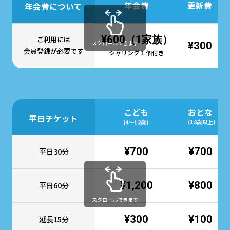
年会費
更新費
年会費について
¥600（1家族）
ご利用には
スクロールできます
¥300
会員登録が必要です
シャリング１個付き
こども
おとな
平日チケット
(4～12歳)
(18歳以上)
¥700
¥700
平日30分
¥1,200
¥800
平日60分
スクロールできます
¥300
¥100
延長15分