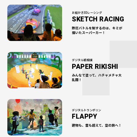
お絵かき3Dレーシング
SKETCH RACING
熱狂バトルを制するのは、
キミが
描いたスーパーカー！
デジタル紙相撲
PAPER RIKISHI
みんなで塗って、
ハチャメチャ大
乱闘！
デジタルトランポリン
FLAPPY
建物も、雲も超えて、
空の旅へ！