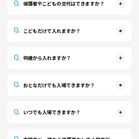
Q.
象外
保護者やこどもの交代はできますか？
・半額に加えてその他のクーポン等併用は不可
A
入場された方との交代はご遠慮いただいておりま
Q.
こどもだけで入れますか？
す。お一人ずつチケットをお買い求めください。
A
中学生以上でしたらお子様のみでもご入場いただ
Q.
何歳から入れますか？
けますが、安全管理上、小学生までは保護者の方
（18歳以上）と一緒の入場となります。
A
アトラクションは3歳以上を推奨していますが、
Q.
おとなだけでも入場できますか？
年齢に関係なくご入場、アトラクションの体験は
可能です。
A
18歳以上のおとなの方のみでのご入場はご遠慮い
Q.
いつでも入場できますか？
ただいております。
A
営業時間内であればいつでも入場が可能です。但
Q.