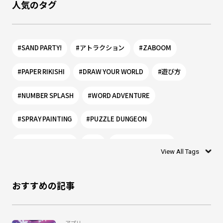
人気のタグ
#SAND PARTY!
#アトラクション
#ZABOOM
#PAPER RIKISHI
#DRAW YOUR WORLD
#遊び方
#NUMBER SPLASH
#WORD ADVENTURE
#SPRAY PAINTING
#PUZZLE DUNGEON
#PLANET PORTAL
#0歳
#リトルプラネット
View All Tags
#シャリング
#お絵かき
#ぬりえ
#1歳
おすすめの記事
#DISCOVERY LEAF
#モグー
#SHADOW WORLD
#乳幼児
#ワークショップ
#リトプラ
#アプリ
アプリ