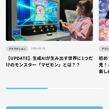
アトラクション
アプリ
2026.05.26
【UPDATE】生成AIが生み出す世界に1つだ
初め
けのモンスター「マゼモン」とは？？
見！
楽し