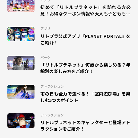
初めて「リトルプラネット」を訪れる方必
#WONDER AIR ROCKET
#オラゴン
#MAGIC GREETING
見！お得なクーポン情報や大人も子どもも楽
しめるパークガイドをご紹介！
#プラポ
#COSPLAY MAGIC
#CHAIN COOKIES
アプリ
リトプラ公式アプリ『PLANET PORTAL』を
#ドラえもん
#DISCOVERY GARDEN
#SKETCH RACING
ご紹介！
#マゼモン
#DIGITAL SPOGLISH
#サッカー
パーク
「リトルプラネット」何歳から楽しめる？年
#ハロウィン
#インタビュー
#MuchuPlanet
齢別の楽しみ方をご紹介！
#未来学習
#キテミテマツド
#DINO JUMPING
アトラクション
雨の日も全力で遊べる！「室内遊び場」を楽
#パレドラシル
#イベント
#ベイブレードX
しむ5つのポイント
#ららぽーと横浜
#こどもレビュー
#MAZEMON
アトラクション
リトルプラネットのキャラクターと登場アト
#リトルプラネットダイバーシティ東京プラザ
#昆虫
ラクションをご紹介！