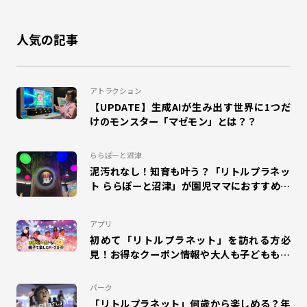
#のび太の地球交響楽
#カクレーン
#かくれんぼ
人気の記事
#鬼ごっこ
#大縄跳び
#縄跳び
#和泉
#ドリームランナー
#団体来場
#幼稚園
#小学校
アトラクション
【UPDATE】生成AIが生み出す世界に1つだ
#工作
#自由研究
#夏休み
#エスパル福島
けのモンスター「マゼモン」とは？？
#キャラクター
#室内
#エモリズム
ららぽーと沼津
泥汚れなし！知育も叶う？「リトルプラネッ
#ZENRYOKU STEP!
#札幌苗穂
ト ららぽーと沼津」が園児ママにおすすめな
理由
#タカラトミープラネット
#SUSHI FISHING!
#suzuri
アプリ
#アリオ蘇我
#ららぽーと和泉
#MOLTI郡山
初めて「リトルプラネット」を訪れる方必
見！お得なクーポン情報や大人も子どもも楽
しめるパークガイドをご紹介！
#アリオ北砂
#のび太の絵世界物語
#ゆめタウン久留米
パーク
#mozoワンダーシティ
#ディノフェス
#ポイプラ
「リトルプラネット」何歳から楽しめる？年