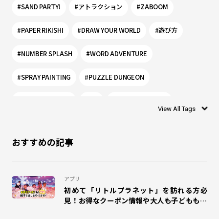
#SAND PARTY!
#アトラクション
#ZABOOM
#PAPER RIKISHI
#DRAW YOUR WORLD
#遊び方
#NUMBER SPLASH
#WORD ADVENTURE
#SPRAY PAINTING
#PUZZLE DUNGEON
#PLANET PORTAL
#0歳
#リトルプラネット
View All Tags
#シャリング
#お絵かき
#ぬりえ
#1歳
おすすめの記事
#DISCOVERY LEAF
#モグー
#SHADOW WORLD
#乳幼児
#ワークショップ
#リトプラ
#アプリ
アプリ
初めて「リトルプラネット」を訪れる方必
#WONDER AIR ROCKET
#オラゴン
#MAGIC GREETING
見！お得なクーポン情報や大人も子どもも楽
しめるパークガイドをご紹介！
#プラポ
#COSPLAY MAGIC
#CHAIN COOKIES