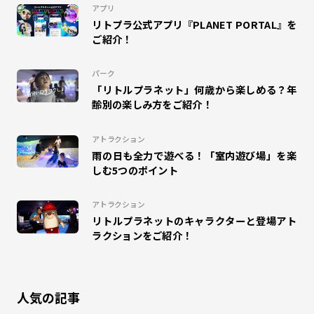
アプリ
リトプラ公式アプリ『PLANET PORTAL』を
#ドラえもん
#DISCOVERY GARDEN
#SKETCH RACING
ご紹介！
#マゼモン
#DIGITAL SPOGLISH
#サッカー
パーク
「リトルプラネット」何歳から楽しめる？年
#ハロウィン
#インタビュー
#MuchuPlanet
齢別の楽しみ方をご紹介！
#未来学習
#キテミテマツド
#DINO JUMPING
アトラクション
雨の日も全力で遊べる！「室内遊び場」を楽
#パレドラシル
#イベント
#ベイブレードX
しむ5つのポイント
#ららぽーと横浜
#こどもレビュー
#MAZEMON
アトラクション
リトルプラネットのキャラクターと登場アト
#リトルプラネットダイバーシティ東京プラザ
#昆虫
ラクションをご紹介！
#のび太の地球交響楽
#カクレーン
#かくれんぼ
人気の記事
#鬼ごっこ
#大縄跳び
#縄跳び
#和泉