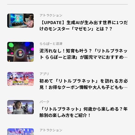
#ドリームランナー
#団体来場
#幼稚園
#小学校
アトラクション
【UPDATE】生成AIが生み出す世界に1つだ
#工作
#自由研究
#夏休み
#エスパル福島
けのモンスター「マゼモン」とは？？
#キャラクター
#室内
#エモリズム
ららぽーと沼津
泥汚れなし！知育も叶う？「リトルプラネッ
#ZENRYOKU STEP!
#札幌苗穂
ト ららぽーと沼津」が園児ママにおすすめな
理由
#タカラトミープラネット
#SUSHI FISHING!
#suzuri
アプリ
#アリオ蘇我
#ららぽーと和泉
#MOLTI郡山
初めて「リトルプラネット」を訪れる方必
見！お得なクーポン情報や大人も子どもも楽
しめるパークガイドをご紹介！
#アリオ北砂
#のび太の絵世界物語
#ゆめタウン久留米
パーク
#mozoワンダーシティ
#ディノフェス
#ポイプラ
「リトルプラネット」何歳から楽しめる？年
齢別の楽しみ方をご紹介！
#クリスマス
アトラクション