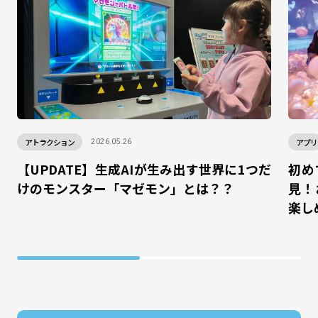
アトラクション
アプリ
2026.05.26
【UPDATE】生成AIが生み出す世界に1つだ
初め
けのモンスター「マゼモン」とは？？
見！
楽し