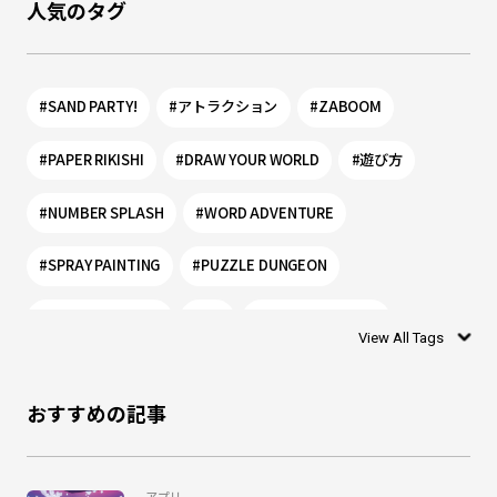
人気のタグ
#SAND PARTY!
#アトラクション
#ZABOOM
#PAPER RIKISHI
#DRAW YOUR WORLD
#遊び方
#NUMBER SPLASH
#WORD ADVENTURE
#SPRAY PAINTING
#PUZZLE DUNGEON
#PLANET PORTAL
#0歳
#リトルプラネット
View All Tags
#シャリング
#お絵かき
#ぬりえ
#1歳
おすすめの記事
#DISCOVERY LEAF
#モグー
#SHADOW WORLD
#乳幼児
#ワークショップ
#リトプラ
#アプリ
アプリ