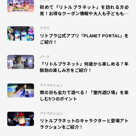
初めて「リトルプラネット」を訪れる方必
#WONDER AIR ROCKET
#オラゴン
#MAGIC GREETING
見！お得なクーポン情報や大人も子どもも楽
しめるパークガイドをご紹介！
#プラポ
#COSPLAY MAGIC
#CHAIN COOKIES
アプリ
リトプラ公式アプリ『PLANET PORTAL』を
#ドラえもん
#DISCOVERY GARDEN
#SKETCH RACING
ご紹介！
#マゼモン
#DIGITAL SPOGLISH
#サッカー
パーク
「リトルプラネット」何歳から楽しめる？年
#ハロウィン
#インタビュー
#MuchuPlanet
齢別の楽しみ方をご紹介！
#未来学習
#キテミテマツド
#DINO JUMPING
アトラクション
雨の日も全力で遊べる！「室内遊び場」を楽
#パレドラシル
#イベント
#ベイブレードX
しむ5つのポイント
#ららぽーと横浜
#こどもレビュー
#MAZEMON
アトラクション
リトルプラネットのキャラクターと登場アト
#リトルプラネットダイバーシティ東京プラザ
#昆虫
ラクションをご紹介！