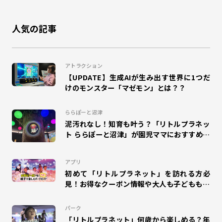
#のび太の地球交響楽
#カクレーン
#かくれんぼ
人気の記事
#鬼ごっこ
#大縄跳び
#縄跳び
#和泉
#ドリームランナー
#団体来場
#幼稚園
#小学校
アトラクション
【UPDATE】生成AIが生み出す世界に1つだ
#工作
#自由研究
#夏休み
#エスパル福島
けのモンスター「マゼモン」とは？？
#キャラクター
#室内
#エモリズム
ららぽーと沼津
泥汚れなし！知育も叶う？「リトルプラネッ
#ZENRYOKU STEP!
#札幌苗穂
ト ららぽーと沼津」が園児ママにおすすめな
理由
#タカラトミープラネット
#SUSHI FISHING!
#suzuri
アプリ
#アリオ蘇我
#ららぽーと和泉
#MOLTI郡山
初めて「リトルプラネット」を訪れる方必
見！お得なクーポン情報や大人も子どもも楽
しめるパークガイドをご紹介！
#アリオ北砂
#のび太の絵世界物語
#ゆめタウン久留米
パーク
#mozoワンダーシティ
#ディノフェス
#ポイプラ
「リトルプラネット」何歳から楽しめる？年