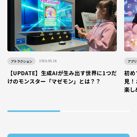
アトラクション
アプリ
2026.05.26
【UPDATE】生成AIが生み出す世界に1つだ
初め
けのモンスター「マゼモン」とは？？
見！
楽し