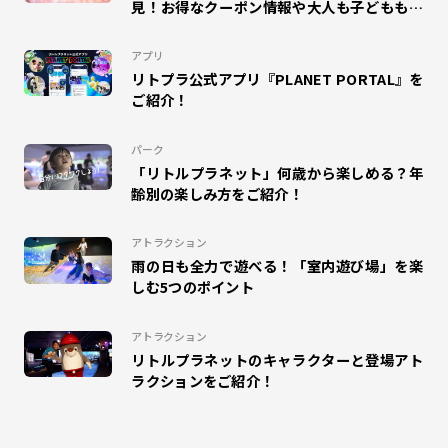
見！お得なクーポン情報や大人も子どもも楽
しめるパークガイドをご紹介！
#プラポ
#COSPLAY MAGIC
#CHAIN COOKIES
アプリ
リトプラ公式アプリ『PLANET PORTAL』を
#ドラえもん
#DISCOVERY GARDEN
#SKETCH RACING
ご紹介！
#マゼモン
#DIGITAL SPOGLISH
#サッカー
パーク
「リトルプラネット」何歳から楽しめる？年
#ハロウィン
#インタビュー
#MuchuPlanet
齢別の楽しみ方をご紹介！
#未来学習
#キテミテマツド
#DINO JUMPING
アトラクション
雨の日も全力で遊べる！「室内遊び場」を楽
#パレドラシル
#イベント
#ベイブレードX
しむ5つのポイント
#ららぽーと横浜
#こどもレビュー
#MAZEMON
アトラクション
リトルプラネットのキャラクターと登場アト
#リトルプラネットダイバーシティ東京プラザ
#昆虫
ラクションをご紹介！
#のび太の地球交響楽
#カクレーン
#かくれんぼ