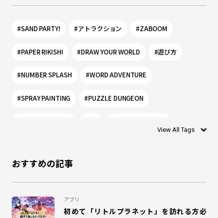
#SAND PARTY!
#アトラクション
#ZABOOM
#PAPER RIKISHI
#DRAW YOUR WORLD
#遊び方
#NUMBER SPLASH
#WORD ADVENTURE
#SPRAY PAINTING
#PUZZLE DUNGEON
#PLANET PORTAL
#0歳
#リトルプラネット
View All Tags
#シャリング
#お絵かき
#ぬりえ
#1歳
おすすめの記事
#DISCOVERY LEAF
#モグー
#SHADOW WORLD
#乳幼児
#ワークショップ
#リトプラ
#アプリ
アプリ
初めて「リトルプラネット」を訪れる方必
#WONDER AIR ROCKET
#オラゴン
#MAGIC GREETING