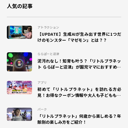
人気の記事
#鬼ごっこ
#大縄跳び
#縄跳び
#和泉
#ドリームランナー
#団体来場
#幼稚園
#小学校
アトラクション
【UPDATE】生成AIが生み出す世界に1つだ
#工作
#自由研究
#夏休み
#エスパル福島
けのモンスター「マゼモン」とは？？
#キャラクター
#室内
#エモリズム
ららぽーと沼津
泥汚れなし！知育も叶う？「リトルプラネッ
#ZENRYOKU STEP!
#札幌苗穂
ト ららぽーと沼津」が園児ママにおすすめな
理由
#タカラトミープラネット
#SUSHI FISHING!
#suzuri
アプリ
#アリオ蘇我
#ららぽーと和泉
#MOLTI郡山
初めて「リトルプラネット」を訪れる方必
見！お得なクーポン情報や大人も子どもも楽
しめるパークガイドをご紹介！
#アリオ北砂
#のび太の絵世界物語
#ゆめタウン久留米
パーク
#mozoワンダーシティ
#ディノフェス
#ポイプラ
「リトルプラネット」何歳から楽しめる？年
齢別の楽しみ方をご紹介！