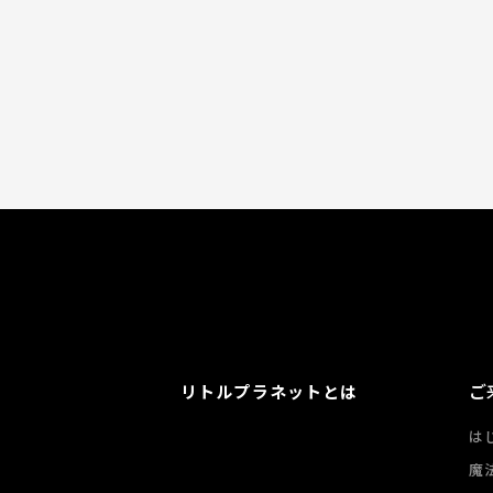
ご
リトルプラネットとは
は
魔