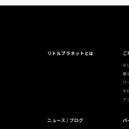
ご
リトルプラネットとは
は
魔
ワ
平
ア
ニュース / ブログ
パ