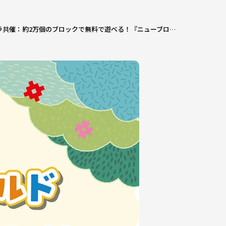
リトプラ共催：約2万個のブロックで無料で遊べる！『ニューブロックワールド』MOLTI郡山で開催決定【3月20～22日】