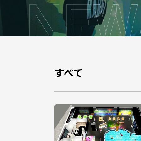
N
E
W
すべて