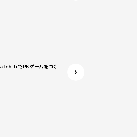
tch JrでPKゲームをつく