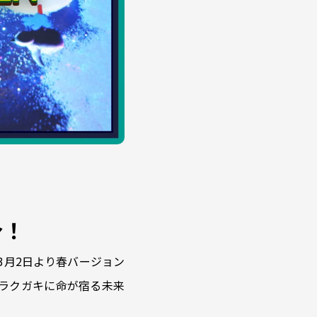
身！
も3月2日より春バージョン
ラクガキに命が宿る未来