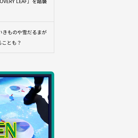
OVERY LEAF」を踏襲
いきものや雪だるまが
ることも？