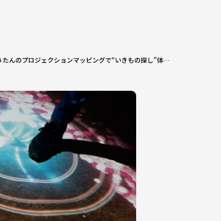
桜じゅうたんのプロジェクションマッピングで“いきもの探し”体験！自然体感アトラクションが3月2日から春バージョンに変身