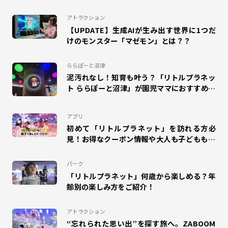
#ドリームランナー
#団体来場
#幼稚園
#小学校
アトラクション
【UPDATE】生成AIが生み出す世界に1つだ
#工作
#自由研究
#夏休み
#エスパル福島
けのモンスター「マゼモン」とは？？
#キャラクター
#室内
#エモリズム
ららぽーと沼津
泥汚れなし！知育も叶う？「リトルプラネッ
#ZENRYOKU STEP!
#札幌苗穂
ト ららぽーと沼津」が園児ママにおすすめな
理由
#タカラトミープラネット
#SUSHI FISHING!
#suzuri
アプリ
#アリオ蘇我
#ららぽーと和泉
#MOLTI郡山
初めて「リトルプラネット」を訪れる方必
見！お得なクーポン情報や大人も子どもも楽
しめるパークガイドをご紹介！
#アリオ北砂
#のび太の絵世界物語
#ゆめタウン久留米
パーク
#mozoワンダーシティ
#ディノフェス
#ポイプラ
「リトルプラネット」何歳から楽しめる？年
齢別の楽しみ方をご紹介！
#クリスマス
アトラクション
“忘れられた思い出”を探す旅へ。ZABOOM