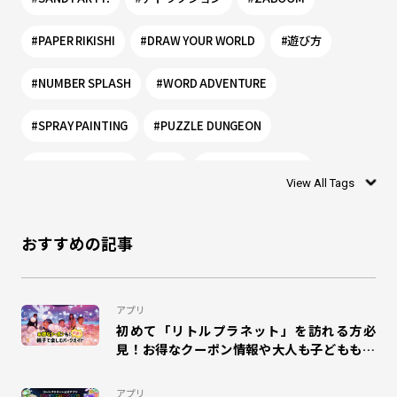
#PAPER RIKISHI
#DRAW YOUR WORLD
#遊び方
#NUMBER SPLASH
#WORD ADVENTURE
#SPRAY PAINTING
#PUZZLE DUNGEON
#PLANET PORTAL
#0歳
#リトルプラネット
View All Tags
#シャリング
#お絵かき
#ぬりえ
#1歳
おすすめの記事
#DISCOVERY LEAF
#モグー
#SHADOW WORLD
#乳幼児
#ワークショップ
#リトプラ
#アプリ
アプリ
初めて「リトルプラネット」を訪れる方必
#WONDER AIR ROCKET
#オラゴン
#MAGIC GREETING
見！お得なクーポン情報や大人も子どもも楽
しめるパークガイドをご紹介！
#プラポ
#COSPLAY MAGIC
#CHAIN COOKIES
アプリ