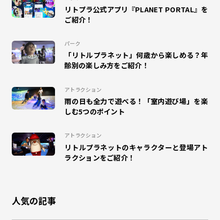
リトプラ公式アプリ『PLANET PORTAL』を
#ドラえもん
#DISCOVERY GARDEN
#SKETCH RACING
ご紹介！
#マゼモン
#DIGITAL SPOGLISH
#サッカー
パーク
「リトルプラネット」何歳から楽しめる？年
#ハロウィン
#インタビュー
#MuchuPlanet
齢別の楽しみ方をご紹介！
#未来学習
#キテミテマツド
#DINO JUMPING
アトラクション
雨の日も全力で遊べる！「室内遊び場」を楽
#パレドラシル
#イベント
#ベイブレードX
しむ5つのポイント
#ららぽーと横浜
#こどもレビュー
#MAZEMON
アトラクション
リトルプラネットのキャラクターと登場アト
#リトルプラネットダイバーシティ東京プラザ
#昆虫
ラクションをご紹介！
#のび太の地球交響楽
#カクレーン
#かくれんぼ
人気の記事
#鬼ごっこ
#大縄跳び
#縄跳び
#和泉