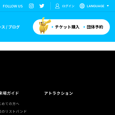
FOLLOW US
ログイン
LANGUAGE
チケット購入
団体予約
ス / ブログ
来場ガイド
アトラクション
じめての方へ
法のリストバンド