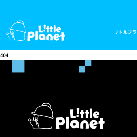
リトルプラ
404