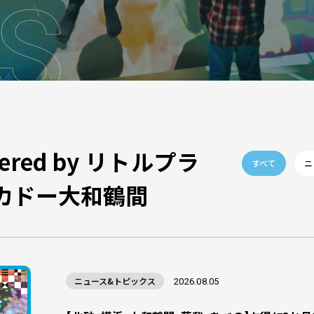
S
wered by リトルプラ
すべて
ニ
カドー大和鶴間
ニュース&トピックス
2026.08.05