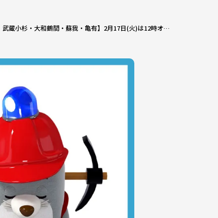
【北砂・武蔵小杉・大和鶴間・蘇我・亀有】2月17日(火)は12時オープンとなります