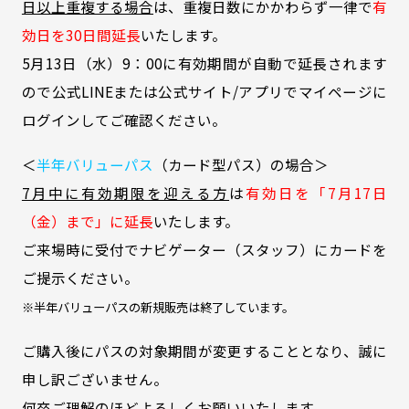
日以上重複する場合
は、重複日数にかかわらず一律で
有
効日を30日間延長
いたします。
5月13日（水）9：00に有効期間が自動で延長されます
ので公式LINEまたは公式サイト/アプリでマイページに
ログインしてご確認ください。
＜
半年バリューパス
（カード型パス）の場合＞
7月中に有効期限を迎える方
は
有効日を「7月17日
（金）まで」に延長
いたします。
ご来場時に受付でナビゲーター（スタッフ）にカードを
ご提示ください。
※半年バリューパスの新規販売は終了しています。
ご購入後にパスの対象期間が変更することとなり、誠に
申し訳ございません。
何卒ご理解のほどよろしくお願いいたします。