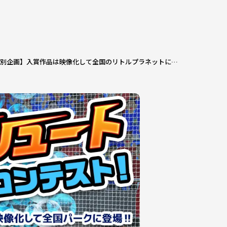
【GW特別企画】入賞作品は映像化して全国のリトルプラネットに登場！ 「らくがき3Dサッカー」必殺シュートアイデアコンテスト開催！