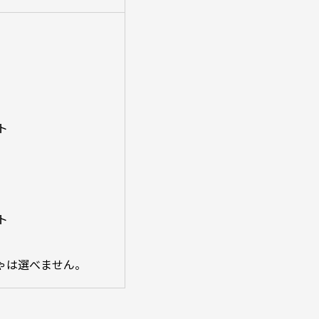
ト
ト
ゃは選べません。