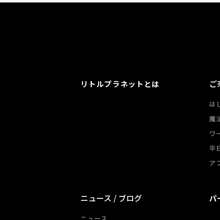
ご
リトルプラネットとは
は
魔
ワ
平
ア
ニュース / ブログ
パ
ニュース