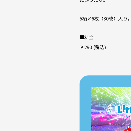
5柄×6枚（30枚）入り
■料金
￥290 (税込)