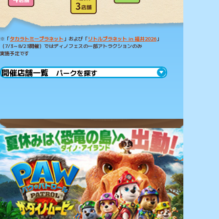
※「
タカラトミープラネット
」および「
リトルプラネット in 福井2026
」
（7/3～8/23開催）ではディノフェスの一部アトラクションのみ
実施予定です
開催店舗一覧
パークを探す
北海道地方
北海道
東北地方
リトルプラネット イオンモール札幌苗穂
福島県
関東地方
リトルプラネット MOLTI郡山
東京都
中部地方
リトルプラネット ダイバーシティ東京 プラザ
静岡県
リトルプラネット ららぽーと立川立飛
近畿地方
リトルプラネット ららぽーと沼津
TOYLO PARK powered by リトルプラネット イトー