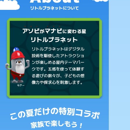
リトルプラネットについて
ア
ソ
ビ
マ
ナ
ビ
が
に変わる星
リトルプラネット
リトルプラネットはデジタル
技術を駆使したアトラクショ
ンが楽しめる屋内テーマパー
クです。五感を使って体験す
る遊びの数々が、子どもの想
像力や探求心を刺激します。
モグー