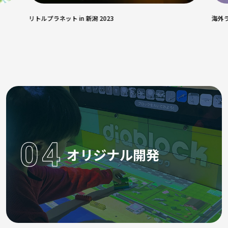
リトルプラネット in 新潟 2023
海外ラ
オリジナル開発